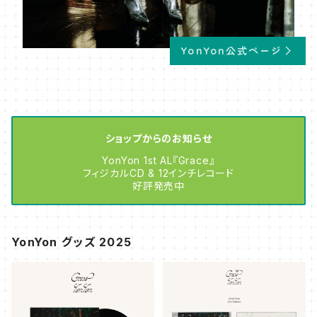
YonYon公式ページ
ショップからのお知らせ
YonYon 1st AL『Grace』
フィジカルCD & 12インチレコード
好評発売中
YonYon グッズ 2025